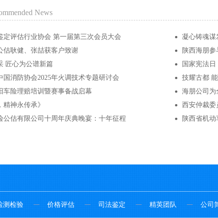
ommended News
鉴定评估行业协会 第一届第三次会员大会
凝心铸魂谋
公估耿健、张喆获客户致谢
陕西海朋参
采 匠心为公谱新篇
国家宪法日
国消防协会2025年火调技术专题研讨会
技耀古都 能
阳车险理赔培训暨赛事备战启幕
海朋公司为
，精神永传承》
西安仲裁委
险公估有限公司十周年庆典晚宴：十年征程
陕西省机动
检测检验
价格评估
司法鉴定
精英团队
公司