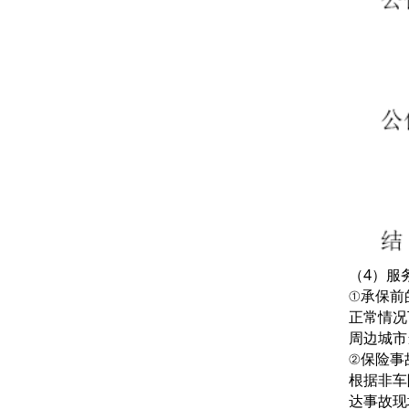
（4）服
①承保前
正常情况
周边城市
②保险事
根据非车
达事故现