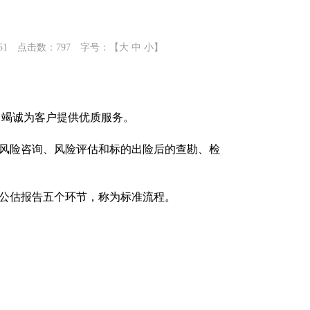
:51 点击数：
797 字号：【
大
中
小
】
，竭诚为客户提供优质服务。
风险咨询
、风险评估和标的出险后的查勘
、检
公估报告五个环节，称为标准流程。